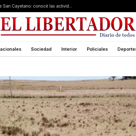
Cientos de fieles colman el santuario de San Cayetano: conocé las actividades de hoy
acionales
Sociedad
Interior
Policiales
Deporte