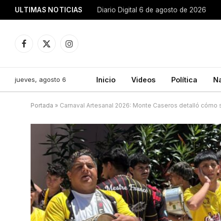
ULTIMAS NOTICIAS
Diario Digital 6 de agosto de 2026
Facebook
X
Instagram
(Twitter)
jueves, agosto 6
Inicio
Videos
Política
N
Portada
»
Carnaval Artesanal 2026: Monte Caseros detalló cómo s