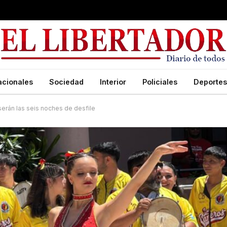
acionales
Sociedad
Interior
Policiales
Deportes
erán las seis noches de desfile