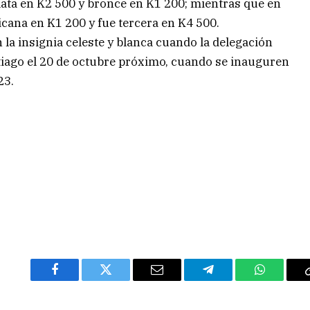
lata en K2 500 y bronce en K1 200; mientras que en
na en K1 200 y fue tercera en K4 500.
la insignia celeste y blanca cuando la delegación
ntiago el 20 de octubre próximo, cuando se inauguren
23.
Facebook
Twitter
Email
Telegram
WhatsAp