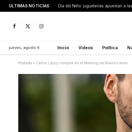
ULTIMAS NOTICIAS
Día del Niño: jugueterías apuestan a la
Facebook
X
Instagram
(Twitter)
jueves, agosto 6
Inicio
Videos
Política
N
Portada
»
Carlos Layoy compite en el Meeting de Buenos Aires