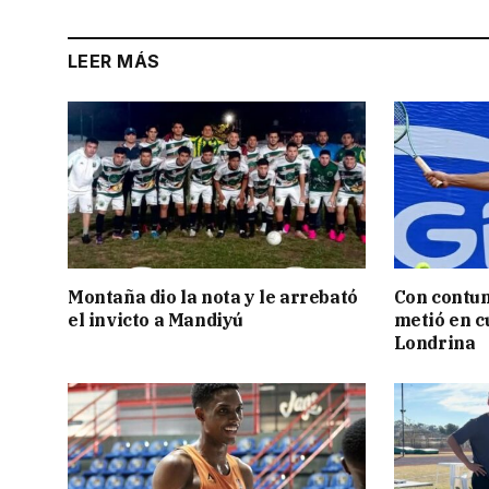
LEER MÁS
Montaña dio la nota y le arrebató
Con contun
el invicto a Mandiyú
metió en c
Londrina