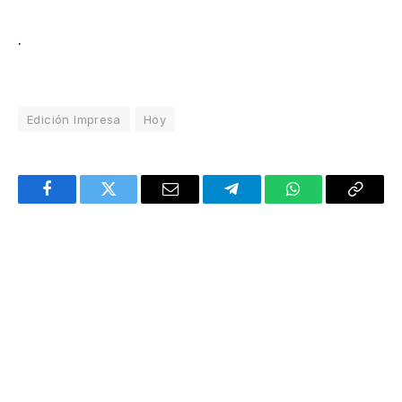
.
Edición Impresa
Hoy
Facebook
Twitter
Email
Telegram
WhatsApp
Copy
Link