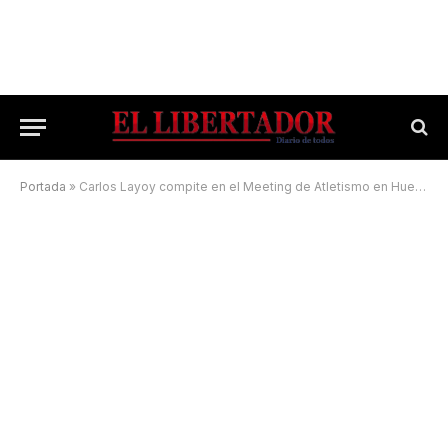
Portada
»
Carlos Layoy compite en el Meeting de Atletismo en Huesca