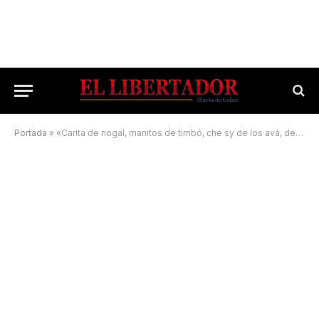
Portada
»
«Carita de nogal, manitos de timbó, che sy de los avá, del viejo Yaguarón»