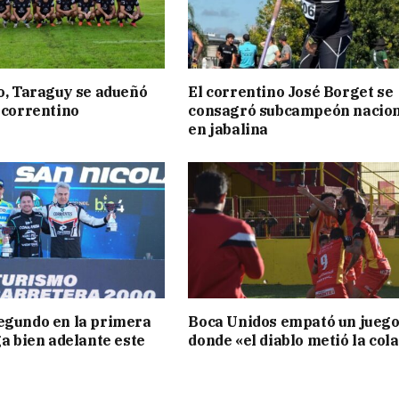
to, Taraguy se adueñó
El correntino José Borget se
o correntino
consagró subcampeón nacion
en jabalina
egundo en la primera
Boca Unidos empató un jueg
ga bien adelante este
donde «el diablo metió la col