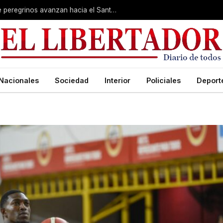
Muestra de fe imperturbable: cientos de peregrinos avanzan hacia el Santuario de San Cayetano
Nacionales
Sociedad
Interior
Policiales
Deport