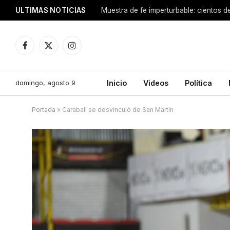
ULTIMAS NOTICIAS
Facebook
X
Instagram
(Twitter)
domingo, agosto 9
Inicio
Videos
Política
Portada
»
Carabalí se desvinculó de San Martín