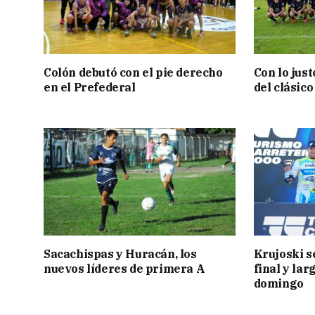
Colón debutó con el pie derecho
Con lo jus
en el Prefederal
del clásic
Sacachispas y Huracán, los
Krujoski s
nuevos líderes de primera A
final y lar
domingo