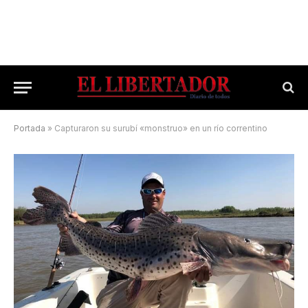
Portada
»
Capturaron su surubí «monstruo» en un río correntino