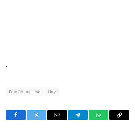
.
Edición Impresa
Hoy
Facebook
Twitter
Email
Telegram
WhatsApp
Copy
Link