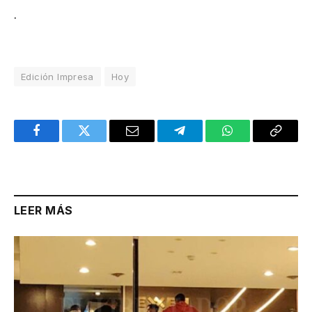
.
Edición Impresa
Hoy
Facebook
Twitter
Email
Telegram
WhatsApp
Copy
Link
LEER MÁS