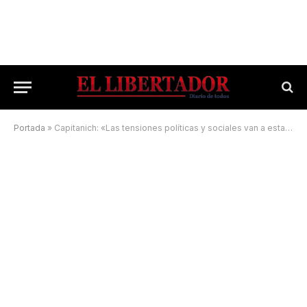
Portada
»
Capitanich: «Las tensiones políticas y sociales van a estar en el centro de la escena»