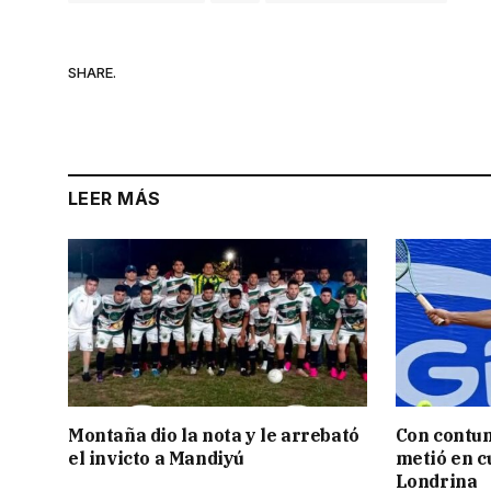
SHARE.
LEER MÁS
Montaña dio la nota y le arrebató
Con contun
el invicto a Mandiyú
metió en c
Londrina