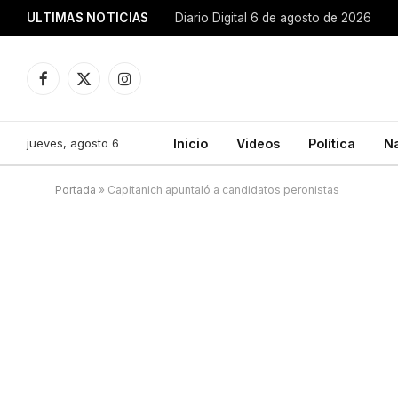
ULTIMAS NOTICIAS
Diario Digital 6 de agosto de 2026
Facebook
X
Instagram
(Twitter)
jueves, agosto 6
Inicio
Videos
Política
N
Portada
»
Capitanich apuntaló a candidatos peronistas