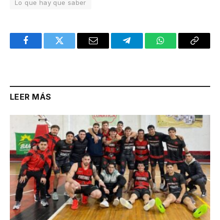
Lo que hay que saber
Facebook
Twitter
Email
Telegram
WhatsApp
Copy
Link
LEER MÁS