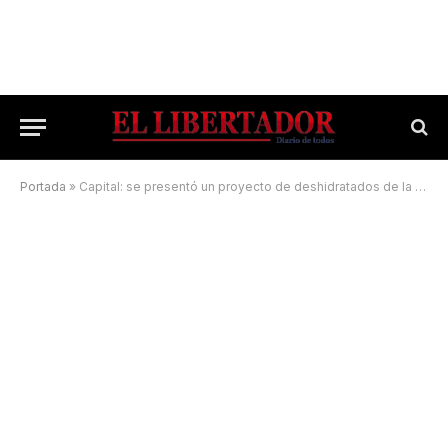
Portada
»
Capital: se presentó un proyecto de deshidratados de la cadena frutihortícola