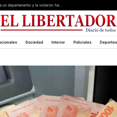
La drogaron en un boliche, la llevaron a un departamento y la violaron: hay un detenido
acionales
Sociedad
Interior
Policiales
Deportes