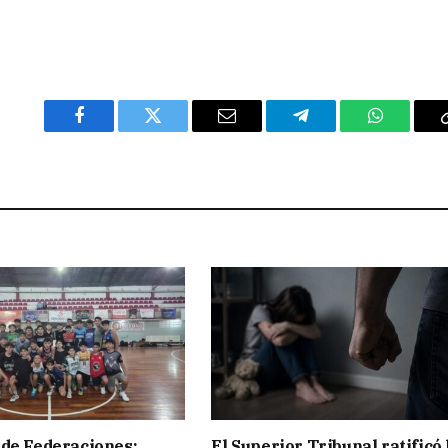
Facebook
Twitter
Email
Telegram
WhatsAp
de Federaciones:
El Superior Tribunal ratificó 