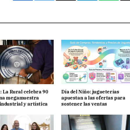
Facebook
Twitter
Email
Telegram
WhatsAp
: La Rural celebra 90
Día del Niño: jugueterías
una megamuestra
apuestan a las ofertas para
ndustrial y artística
sostener las ventas