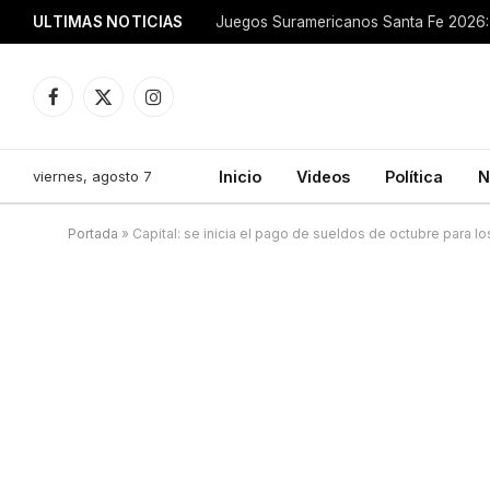
ULTIMAS NOTICIAS
Juegos Suramericanos Santa Fe 2026: 
Facebook
X
Instagram
(Twitter)
viernes, agosto 7
Inicio
Videos
Política
N
Portada
»
Capital: se inicia el pago de sueldos de octubre para l