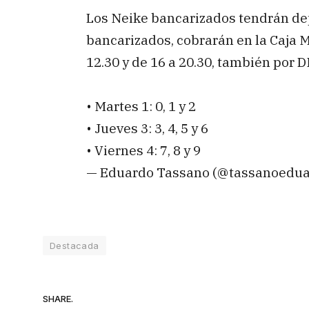
Los Neike bancarizados tendrán depo
bancarizados, cobrarán en la Caja M
12.30 y de 16 a 20.30, también por D
• Martes 1: 0, 1 y 2
• Jueves 3: 3, 4, 5 y 6
• Viernes 4: 7, 8 y 9
— Eduardo Tassano (@tassanoedu
Destacada
SHARE.