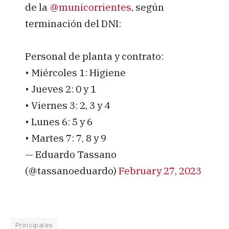
de la
@municorrientes
, según
terminación del DNI:
Personal de planta y contrato:
• Miércoles 1: Higiene
• Jueves 2: 0 y 1
• Viernes 3: 2, 3 y 4
• Lunes 6: 5 y 6
• Martes 7: 7, 8 y 9
— Eduardo Tassano
(@tassanoeduardo)
February 27, 2023
Principales