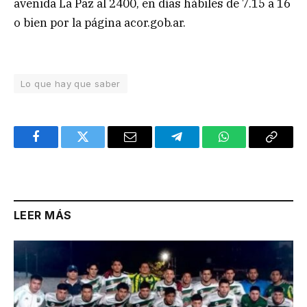
avenida La Paz al 2400, en días hábiles de 7.15 a 16
o bien por la página acor.gob.ar.
Lo que hay que saber
Facebook
Twitter
Email
Telegram
WhatsApp
Copy
Link
LEER MÁS