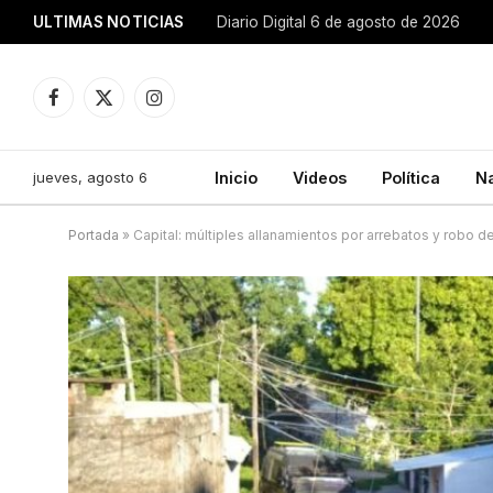
ULTIMAS NOTICIAS
Diario Digital 6 de agosto de 2026
Facebook
X
Instagram
(Twitter)
jueves, agosto 6
Inicio
Videos
Política
N
Portada
»
Capital: múltiples allanamientos por arrebatos y robo d