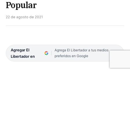
Popular
22 de agosto de 2021
Agregar El
Agrega El Libertador a tus medios
preferidos en Google
Libertador en
Hoy se inicia la novena patronal en la capilla San
Ramón Nonato ubicada en el barrio Popular de la