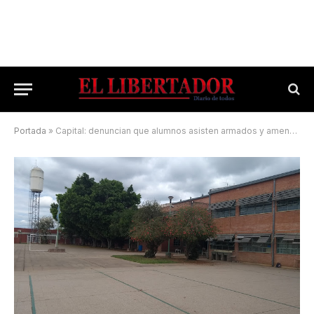
Portada
»
Capital: denuncian que alumnos asisten armados y amenazan a compañeros en una escuela