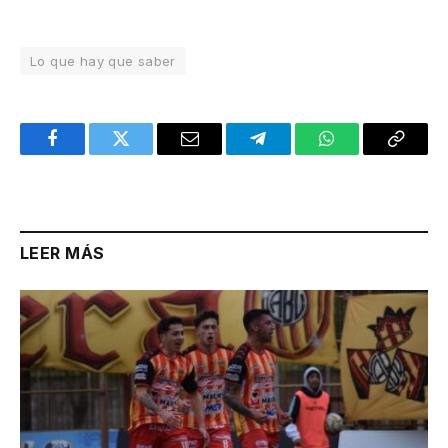
Lo que hay que saber
Facebook
Twitter
Email
Telegram
WhatsApp
Copy
Link
LEER MÁS