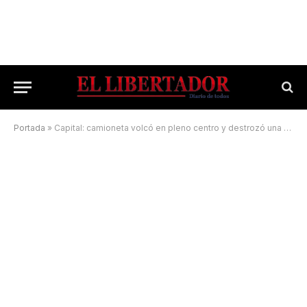
Portada
»
Capital: camioneta volcó en pleno centro y destrozó una vidriera