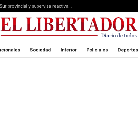
Valdés acelera el blindaje hídrico en el Sur provincial y supervisa reactivación de ruta
acionales
Sociedad
Interior
Policiales
Deportes