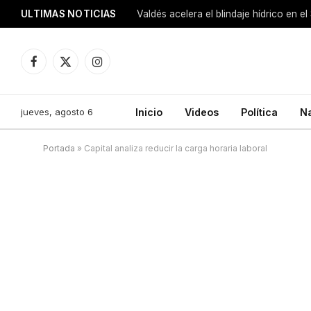
ULTIMAS NOTICIAS
Facebook
X
Instagram
(Twitter)
jueves, agosto 6
Inicio
Videos
Política
N
Portada
»
Capital analiza reducir la carga horaria laboral