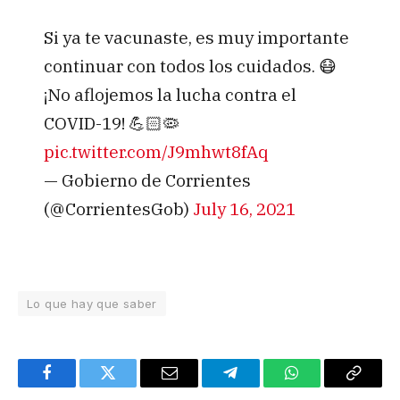
Si ya te vacunaste, es muy importante
continuar con todos los cuidados. 😷
¡No aflojemos la lucha contra el
COVID-19! 💪🏻🦠
pic.twitter.com/J9mhwt8fAq
— Gobierno de Corrientes
(@CorrientesGob)
July 16, 2021
Lo que hay que saber
Facebook
Twitter
Email
Telegram
WhatsApp
Copy