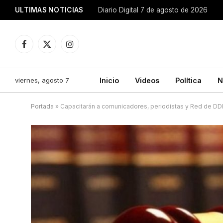
ULTIMAS NOTICIAS
Diario Digital 7 de agosto de 2026
Facebook
X
Instagram
(Twitter)
viernes, agosto 7
Inicio
Videos
Política
N
Portada
»
Capacitarán a comunicadores, periodistas y Red de D