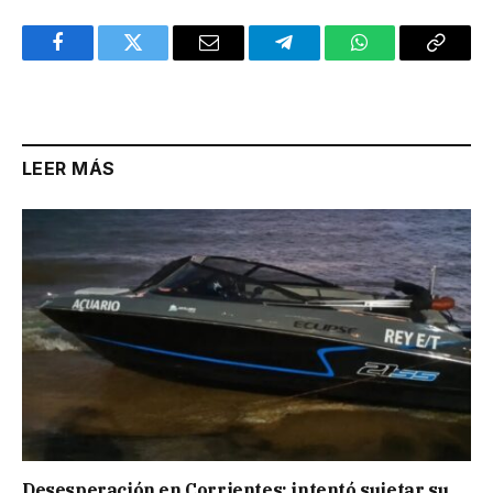
Facebook
Twitter
Email
Telegram
WhatsApp
Copy
Link
LEER MÁS
Desesperación en Corrientes: intentó sujetar su