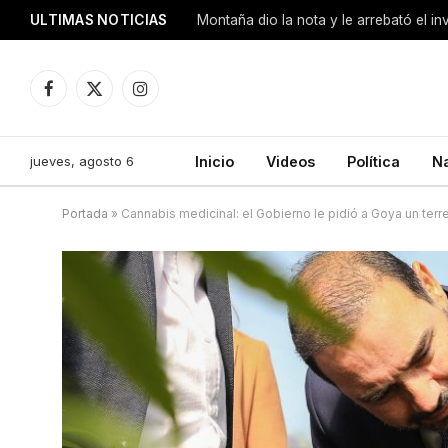
ULTIMAS NOTICIAS
Montaña dio la nota y le arrebató el i
Facebook
X
Instagram
(Twitter)
jueves, agosto 6
Inicio
Videos
Política
N
Portada
»
Cannabis medicinal: el Gobierno le pidió a Goya un terr