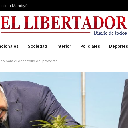
nvicto a Mandiyú
acionales
Sociedad
Interior
Policiales
Deportes
eno para el desarrollo del proyecto