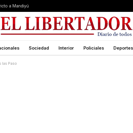
nvicto a Mandiyú
acionales
Sociedad
Interior
Policiales
Deportes
s las Paso