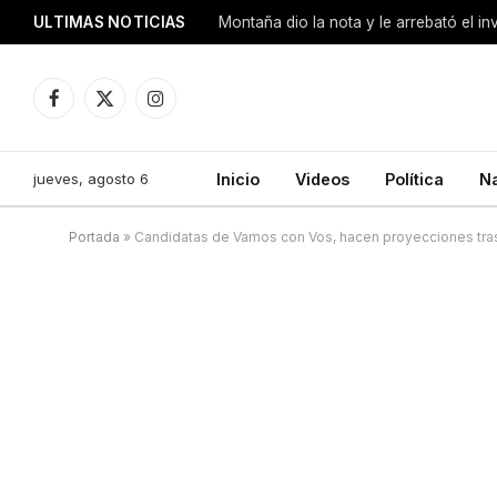
ULTIMAS NOTICIAS
Montaña dio la nota y le arrebató el i
Facebook
X
Instagram
(Twitter)
jueves, agosto 6
Inicio
Videos
Política
N
Portada
»
Candidatas de Vamos con Vos, hacen proyecciones tra