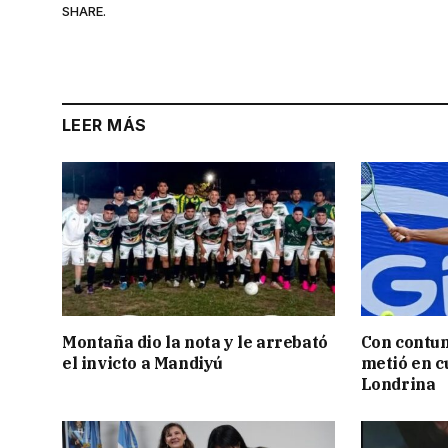
SHARE.
LEER MÁS
Montaña dio la nota y le arrebató
Con contun
el invicto a Mandiyú
metió en c
Londrina