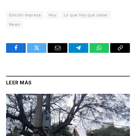
Edición Impresa
Hoy
Lo que hay que saber
News
Facebook
Twitter
Email
Telegram
WhatsApp
Copy
Link
LEER MÁS