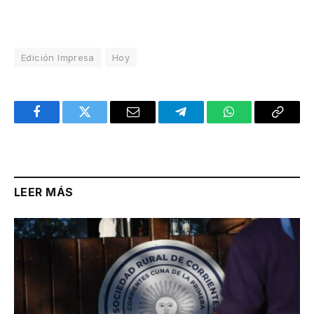
Edición Impresa
Hoy
Facebook
Twitter
Email
Telegram
WhatsApp
Copy
Link
LEER MÁS