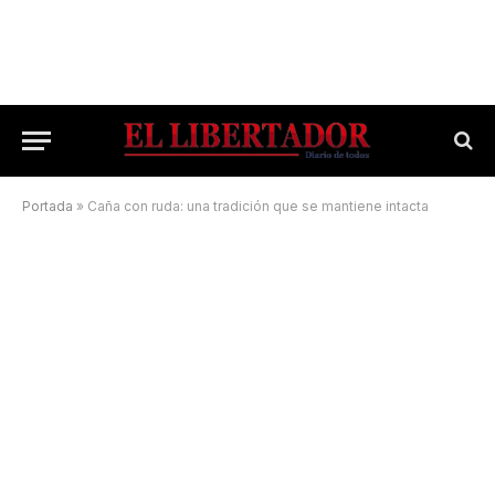
Portada
»
Caña con ruda: una tradición que se mantiene intacta