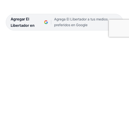
Agregar El
Agrega El Libertador a tus medios
preferidos en Google
Libertador en
a casa asistida El Porvenir es la primera en
inaugurarse en el Interior, como un dispositivo
que forma parte de una amplia red de asistencia
que considera la salud mental desde una
perspectiva integral.
El acto de corte de cinta llevado a cabo el pasado