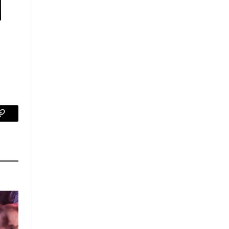
p
Copy
Link