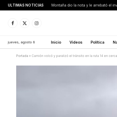
ULTIMAS NOTICIAS
Montaña dio la nota y le arrebató el i
Facebook
X
Instagram
(Twitter)
jueves, agosto 6
Inicio
Videos
Política
N
Portada
»
Camión volcó y paralizó el tránsito en la ruta 14 en cer