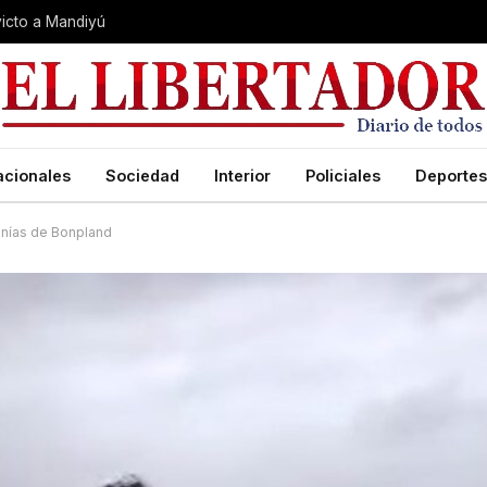
nvicto a Mandiyú
acionales
Sociedad
Interior
Policiales
Deportes
canías de Bonpland