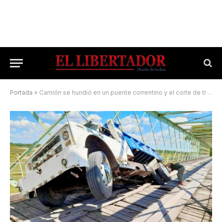
Portada
»
Camión se hundió en un puente correntino y el corte de tránsito es total