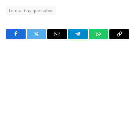
Lo que hay que saber
Facebook
Twitter
Email
Telegram
WhatsApp
Copy
Link