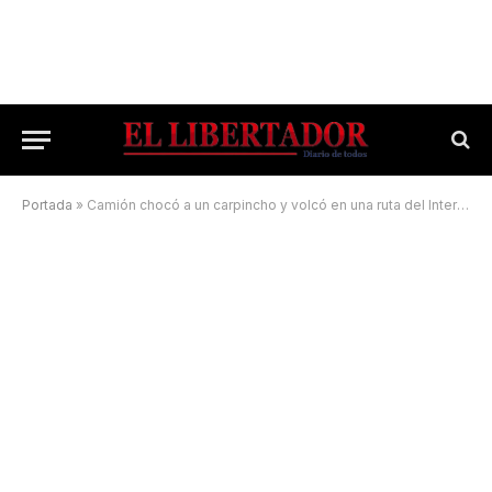
Portada
»
Camión chocó a un carpincho y volcó en una ruta del Interior provincial