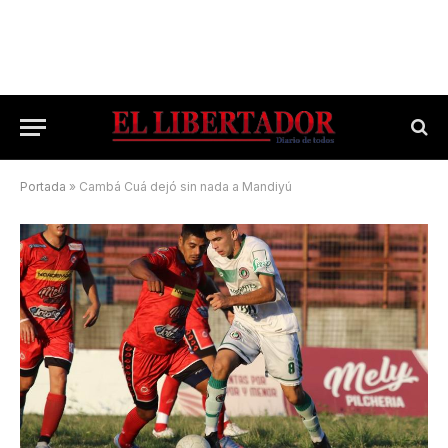
Portada
»
Cambá Cuá dejó sin nada a Mandiyú