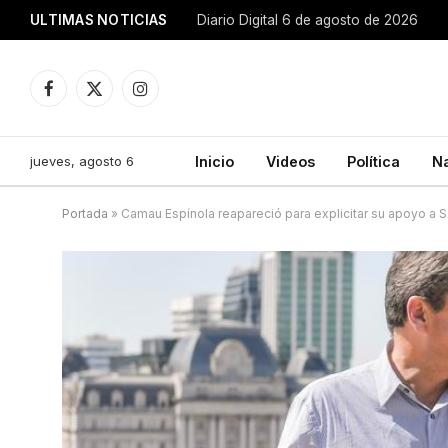
ULTIMAS NOTICIAS
Diario Digital 6 de agosto de 2026
Facebook
X
Instagram
(Twitter)
jueves, agosto 6
Inicio
Videos
Política
N
Portada
»
Camau Espínola reapareció para explicitar su apoyo a 