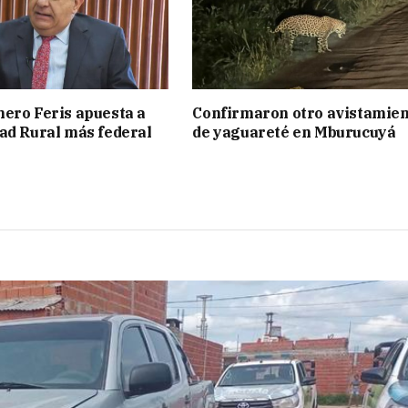
ero Feris apuesta a
Confirmaron otro avistamie
ad Rural más federal
de yaguareté en Mburucuyá