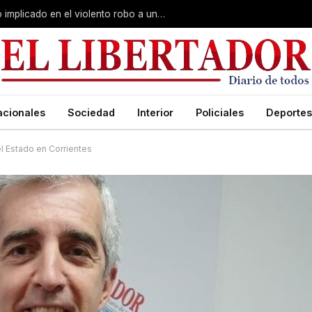
Curuzú Cuatiá: detuvieron a un séptimo implicado en el violento robo a una anciana
acionales
Sociedad
Interior
Policiales
Deportes
l Estado en Corrientes