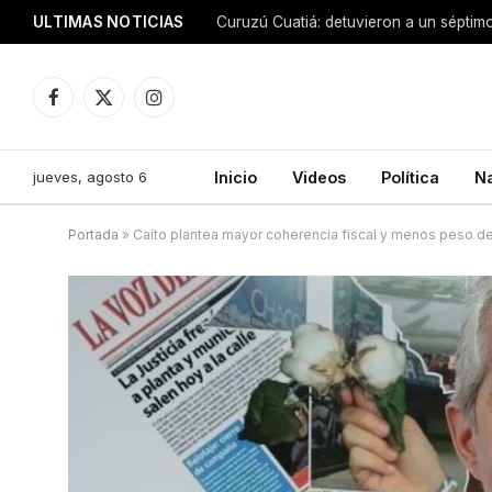
ULTIMAS NOTICIAS
Facebook
X
Instagram
(Twitter)
jueves, agosto 6
Inicio
Videos
Política
N
Portada
»
Caíto plantea mayor coherencia fiscal y menos peso de