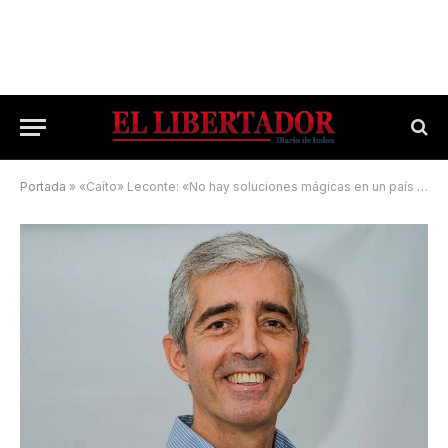
Portada
»
«Caíto» Leconte: «No hay soluciones mágicas en un país con 80 años de saqueo»