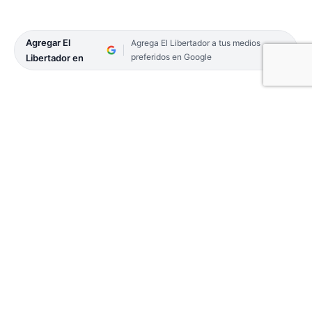
Agregar El
Agrega El Libertador a tus medios
preferidos en Google
Libertador en
Alberto Medina Méndez es el máximo referente del
Club de la Libertad y, ante EL LIBERTADOR, se
encargó de destacar lo que representa la llegada
del Presidente de la Nación a Corrientes este lunes
19. Una invitación que apenas demoró minutos en
obtener un «sí» del Jefe de Estado. A pesar de su