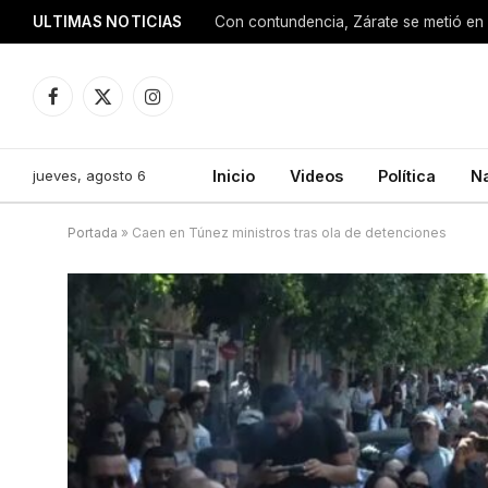
ULTIMAS NOTICIAS
Con contundencia, Zárate se metió en 
Facebook
X
Instagram
(Twitter)
jueves, agosto 6
Inicio
Videos
Política
N
Portada
»
Caen en Túnez ministros tras ola de detenciones