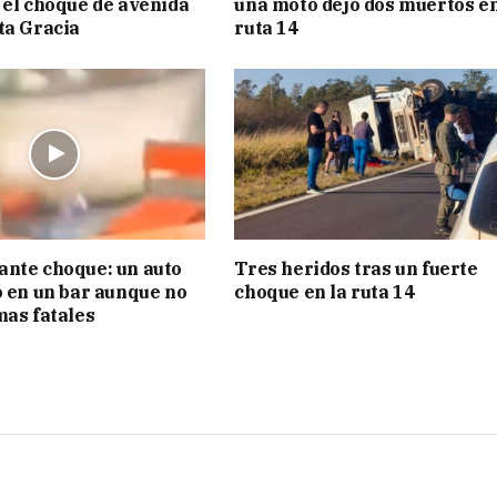
 el choque de avenida
una moto dejó dos muertos e
ta Gracia
ruta 14
nte choque: un auto
Tres heridos tras un fuerte
ó en un bar aunque no
choque en la ruta 14
mas fatales