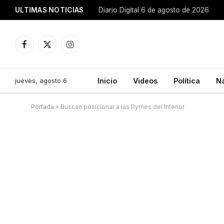
ULTIMAS NOTICIAS
Diario Digital 6 de agosto de 2026
Facebook
X
Instagram
(Twitter)
jueves, agosto 6
Inicio
Videos
Política
N
Portada
»
Buscan posicionar a las Pymes del Interior