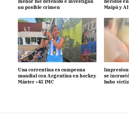
menor fue detenido e investigan
heridos en
un posible crimen
Maipú y Al
Una correntina es campeona
Impresiona
mundial con Argentina en hockey
se incrust
Máster +45 IMC
hubo vícti