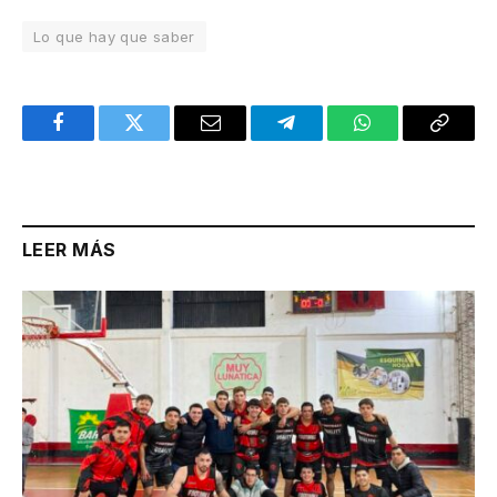
Lo que hay que saber
Facebook
Twitter
Email
Telegram
WhatsApp
Copy
Link
LEER MÁS