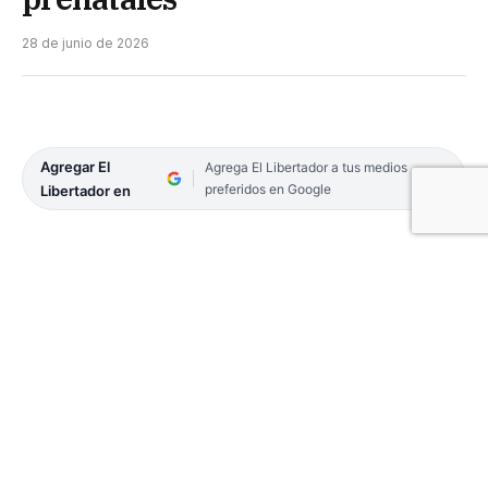
28 de junio de 2026
Agregar El
Agrega El Libertador a tus medios
preferidos en Google
Libertador en
Como parte de un esfuerzo sostenido por
optimizar la atención sanitaria en todo el
territorio, el Ministerio de Salud Pública de