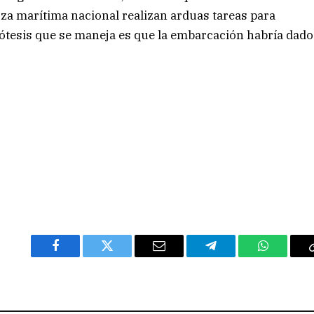
rza marítima nacional realizan arduas tareas para
ipótesis que se maneja es que la embarcación habría dado
Facebook
Twitter
Email
Telegram
WhatsAp