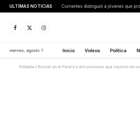
ULTIMAS NOTICIAS
Corrientes distinguió a jóvenes que p
Facebook
X
Instagram
(Twitter)
viernes, agosto 7
Inicio
Videos
Política
N
Portada
»
Buscan en el Paraná a dos personas que cayeron de u