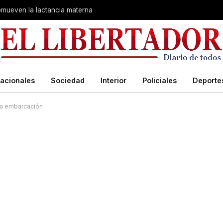
romueven la lactancia materna
acionales
Sociedad
Interior
Policiales
Deporte
na embarcación