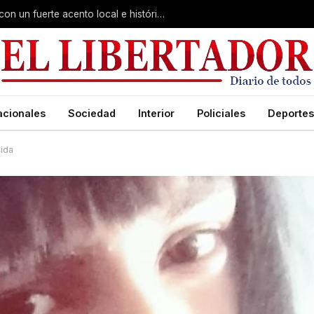
Virasoro inauguró la 7ª Feria del Libro con un fuerte acento local e histórico
acionales
Sociedad
Interior
Policiales
Deportes
ida