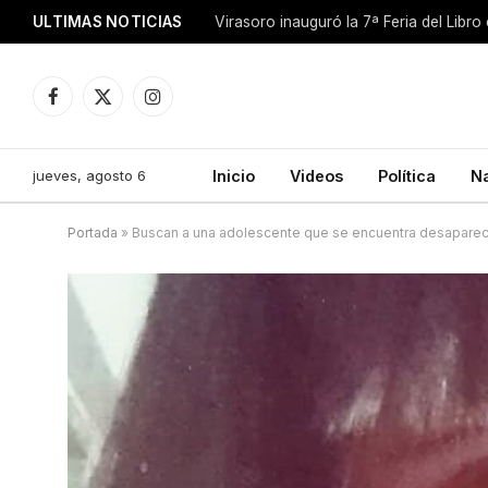
ULTIMAS NOTICIAS
Facebook
X
Instagram
(Twitter)
jueves, agosto 6
Inicio
Videos
Política
N
Portada
»
Buscan a una adolescente que se encuentra desaparec