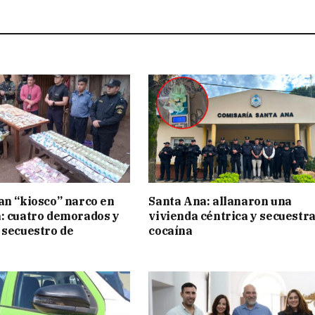
an “kiosco” narco en
Santa Ana: allanaron una
: cuatro demorados y
vivienda céntrica y secuestr
 secuestro de
cocaína