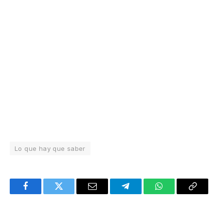
Lo que hay que saber
Facebook
Twitter
Email
Telegram
WhatsApp
Copy
Link