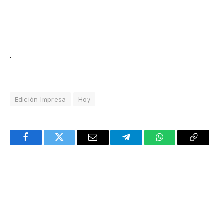
.
Edición Impresa
Hoy
Facebook
Twitter
Email
Telegram
WhatsApp
Copy
Link