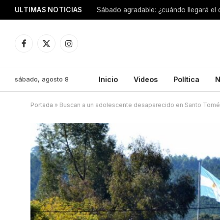
ULTIMAS NOTICIAS
Sábado agradable: ¿cuándo llegará el
Facebook
X
Instagram
(Twitter)
sábado, agosto 8
Inicio
Videos
Política
N
Portada
»
Buscan a un adolescente desaparecido en Santo Tomé