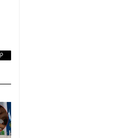
p
Copy
Link