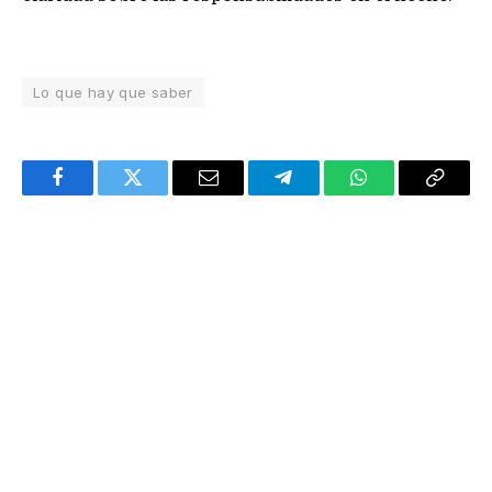
Lo que hay que saber
Facebook
Twitter
Email
Telegram
WhatsApp
Copy
Link