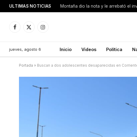
ULTIMAS NOTICIAS
Montaña dio la nota y le arrebató el i
Facebook
X
Instagram
(Twitter)
jueves, agosto 6
Inicio
Videos
Política
N
Portada
»
Buscan a dos adolescentes desaparecidas en Corrient