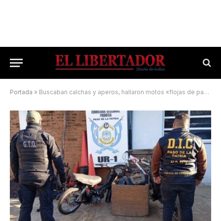
Portada
»
Buscaban calchas y aperos, hallaron motos «flojas de papeles»