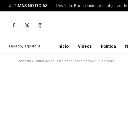
ULTIMAS NOTICIAS
Reválida: Boca Unidos y el objetivo de
Facebook
X
Instagram
(Twitter)
sábado, agosto 8
Inicio
Videos
Política
N
Portada
»
Brutal pelea: a balazos, asesinaron a un hombre