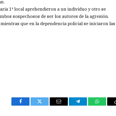
an.
saría 1ª local aprehendieron a un individuo y otro se
ambos sospechosos de ser los autores de la agresión.
 mientras que en la dependencia policial se iniciaron las
Facebook
Twitter
Email
Telegram
WhatsAp